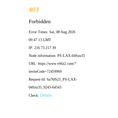
NBA直播
2026年4月2日
迪亚纳是什么？探索迪亚纳品牌的核心优势与应用领
域
•
nba直播
nba直播
2026-04-02 13:54:59
2024年足协杯决赛时间确定！终极对决即将上演，精
彩看点全解析
•
nba直播
nba直播
2026-04-02 13:52:57
努贝尔加盟拜仁慕尼黑：新一代门将的机遇与球队的
未来布局
•
nba直播
nba直播
2026-04-02 13:50:37
芬兰与北爱尔兰关系探讨：历史渊源与现代互动分析
•
nba直播
nba直播
2026-04-02 13:48:22
女排亚洲杯赛程正式公布，中国女排备战动态与赛事
看点全解析
•
nba直播
nba直播
2026-04-02 13:46:11
NBA总决赛第五场录像回放全解析，精彩对决不容错