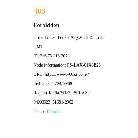
NBA直播
最新文章
全运会足球赛程权威解读：赛事安排、看点分析与观
赛指南
•
nba直播
nba直播
2026-04-08 10:28:35
米西莫维奇：一位在德甲与中超留下深刻印记的足球
大师
•
nba直播
nba直播
2026-04-08 10:26:52
2010年世界杯冠军荣耀之路：西班牙队如何登顶南非
•
nba直播
nba直播
2026-04-08 10:25:08
阿根廷vs克罗地亚：战术解析与经典对决回顾，展望
未来交锋
•
nba直播
nba直播
2026-04-08 10:23:24
回顾2014年世锦赛精彩瞬间：经典对决与荣耀时刻全
解析
•
nba直播
nba直播
2026-04-08 10:21:31
2020奥运会赛程全览：项目时间表、精彩看点与观赛