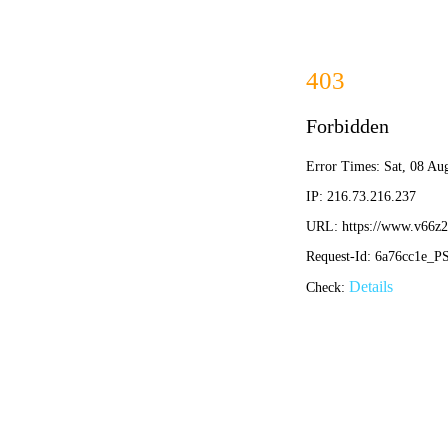
NBA直播
首页
首页
nba直播
正文
直播今晚CBA联赛精彩对决 不容错过的篮球
nba直播
2026-04-08 12:04:24
475
随着赛季进入白热化阶段，直播今晚CBA联赛再次成为广大
与外援，每一场比赛都充满悬念与激情。
对于球迷而言，及时获取准确的直播信息至关重要。您可以
提前了解对阵双方的近期状态、核心球员表现以及历史交锋
今晚的赛程预计将包含多场关键对决。无论是传统强队的碰
置、球员的临场发挥以及关键时刻的决策，都将通过高清直
除了赛场内的比拼，联赛的整体发展也值得关注。近年来，C
基础。观看联赛直播，不仅是享受体育竞技的魅力，也是支
为确保您获得最佳的观赛体验，建议提前检查网络环境，并